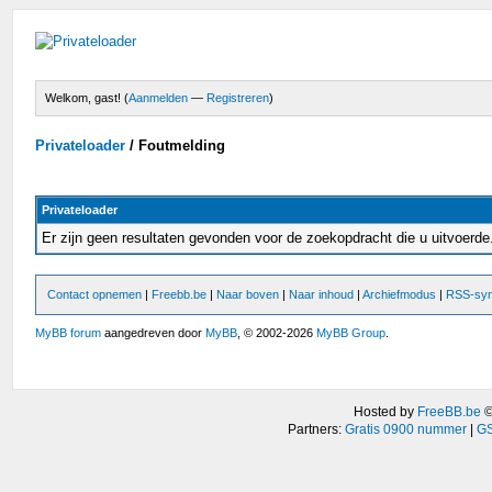
Welkom, gast! (
Aanmelden
—
Registreren
)
Privateloader
/
Foutmelding
Privateloader
Er zijn geen resultaten gevonden voor de zoekopdracht die u uitvoerd
Contact opnemen
|
Freebb.be
|
Naar boven
|
Naar inhoud
|
Archiefmodus
|
RSS-syn
MyBB forum
aangedreven door
MyBB
, © 2002-2026
MyBB Group
.
Hosted by
FreeBB.be
Partners:
Gratis 0900 nummer
|
GS