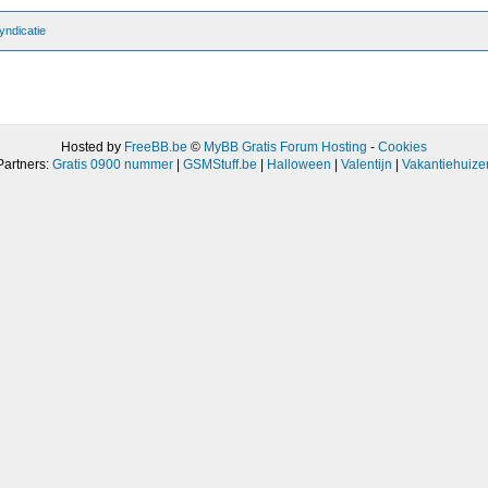
ndicatie
Hosted by
FreeBB.be
©
MyBB Gratis Forum Hosting
-
Cookies
Partners:
Gratis 0900 nummer
|
GSMStuff.be
|
Halloween
|
Valentijn
|
Vakantiehuize