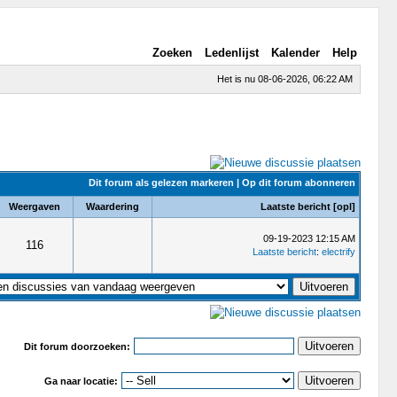
Zoeken
Ledenlijst
Kalender
Help
Het is nu 08-06-2026, 06:22 AM
Dit forum als gelezen markeren
|
Op dit forum abonneren
Weergaven
Waardering
Laatste bericht
[
opl
]
09-19-2023 12:15 AM
116
Laatste bericht
:
electrify
Dit forum doorzoeken:
Ga naar locatie: