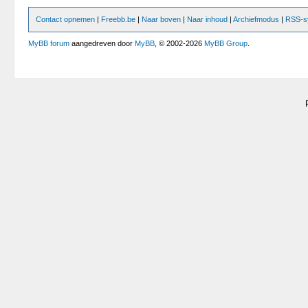
Contact opnemen
|
Freebb.be
|
Naar boven
|
Naar inhoud
|
Archiefmodus
|
RSS-sy
MyBB forum
aangedreven door
MyBB
, © 2002-2026
MyBB Group
.