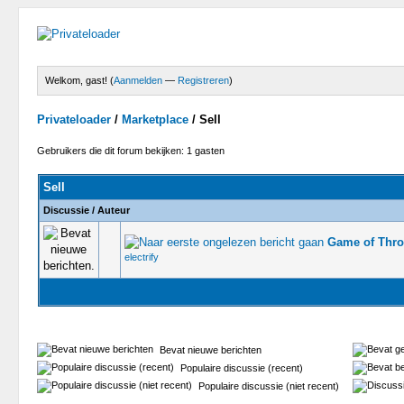
Welkom, gast! (
Aanmelden
—
Registreren
)
Privateloader
/
Marketplace
/
Sell
Gebruikers die dit forum bekijken: 1 gasten
Sell
Discussie
/
Auteur
Game of Thro
0 stem 
electrify
Bevat nieuwe berichten
Populaire discussie (recent)
Populaire discussie (niet recent)