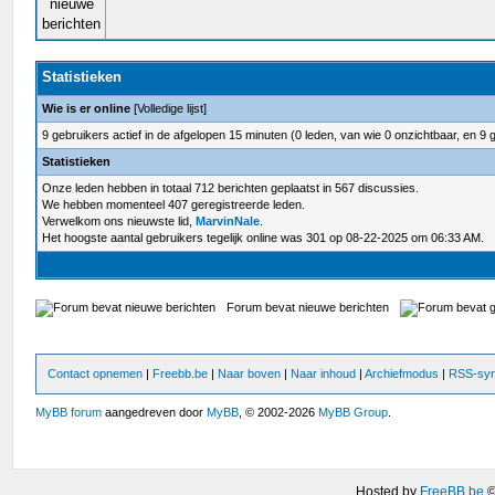
Statistieken
Wie is er online
[
Volledige lijst
]
9 gebruikers actief in de afgelopen 15 minuten (0 leden, van wie 0 onzichtbaar, en 9 
Statistieken
Onze leden hebben in totaal 712 berichten geplaatst in 567 discussies.
We hebben momenteel 407 geregistreerde leden.
Verwelkom ons nieuwste lid,
MarvinNale
.
Het hoogste aantal gebruikers tegelijk online was 301 op 08-22-2025 om 06:33 AM.
Forum bevat nieuwe berichten
Contact opnemen
|
Freebb.be
|
Naar boven
|
Naar inhoud
|
Archiefmodus
|
RSS-syn
MyBB forum
aangedreven door
MyBB
, © 2002-2026
MyBB Group
.
Hosted by
FreeBB.be