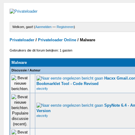
Welkom, gast! (
Aanmelden
—
Registreren
)
Privateloader
/
Privateloader Online
/
Malware
Gebruikers die dit forum bekijken: 1 gasten
Malware
Discussie
/
Auteur
Hacxx Gmail.c
0 stem - 0 van 5 gemiddeld
Bookmarklet Tool - Code Revised
electrify
SpyNote 6.4 - An
0 stem - 0 van 5 gemiddeld
Version
electrify