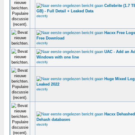
Cellebrite (1.7 
0 stem - 0 van 5 gemiddeld
GB) - Full Detail + Leaked Data
electrify
Hacxx Free Logs
0 stem - 0 van 5 gemiddeld
Free Download
electrify
UAC - Add an A
0 stem - 0 van 5 gemiddeld
Windows with one line
electrify
Huge Mixed Log
0 stem - 0 van 5 gemiddeld
Leaked 2022
electrify
Hacxx Dehashed 
0 stem - 0 van 5 gemiddeld
Dehash databases
electrify