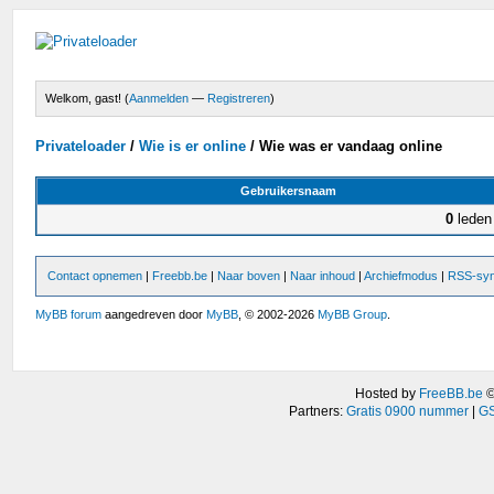
Welkom, gast! (
Aanmelden
—
Registreren
)
Privateloader
/
Wie is er online
/
Wie was er vandaag online
Gebruikersnaam
0
leden
Contact opnemen
|
Freebb.be
|
Naar boven
|
Naar inhoud
|
Archiefmodus
|
RSS-syn
MyBB forum
aangedreven door
MyBB
, © 2002-2026
MyBB Group
.
Hosted by
FreeBB.be
Partners:
Gratis 0900 nummer
|
GS