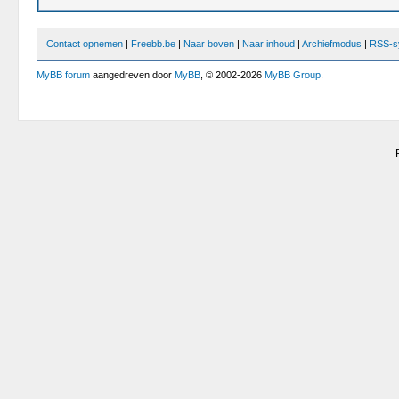
Contact opnemen
|
Freebb.be
|
Naar boven
|
Naar inhoud
|
Archiefmodus
|
RSS-sy
MyBB forum
aangedreven door
MyBB
, © 2002-2026
MyBB Group
.