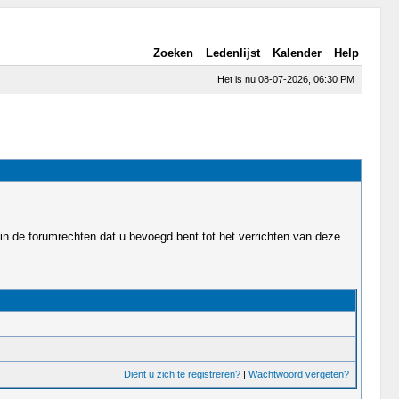
Zoeken
Ledenlijst
Kalender
Help
Het is nu 08-07-2026, 06:30 PM
in de forumrechten dat u bevoegd bent tot het verrichten van deze
Dient u zich te registreren?
|
Wachtwoord vergeten?