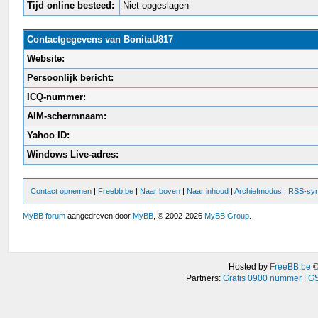
Tijd online besteed:
Niet opgeslagen
Contactgegevens van BonitaU817
Website:
Persoonlijk bericht:
ICQ-nummer:
AIM-schermnaam:
Yahoo ID:
Windows Live-adres:
Contact opnemen
|
Freebb.be
|
Naar boven
|
Naar inhoud
|
Archiefmodus
|
RSS-syn
MyBB forum
aangedreven door
MyBB
, © 2002-2026
MyBB Group
.
Hosted by
FreeBB.be
Partners:
Gratis 0900 nummer
|
GS