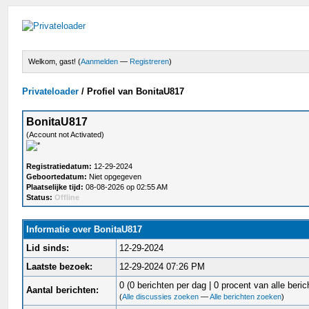
Welkom, gast! (
Aanmelden
—
Registreren
)
Privateloader
/
Profiel van BonitaU817
BonitaU817
(Account not Activated)
Registratiedatum:
12-29-2024
Geboortedatum:
Niet opgegeven
Plaatselijke tijd:
08-08-2026 op 02:55 AM
Status:
Offline
Informatie over BonitaU817
Lid sinds:
12-29-2024
Laatste bezoek:
12-29-2024 07:26 PM
0 (0 berichten per dag | 0 procent van alle beric
Aantal berichten:
(
Alle discussies zoeken
—
Alle berichten zoeken
)