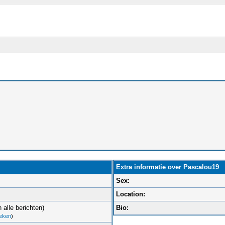
Extra informatie over Pascalou19
Sex:
Location:
 alle berichten)
Bio:
oeken
)