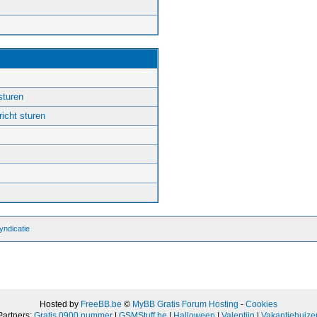
sturen
icht sturen
ndicatie
Hosted by
FreeBB.be
©
MyBB Gratis Forum Hosting
-
Cookies
Partners:
Gratis 0900 nummer
|
GSMStuff.be
|
Halloween
|
Valentijn
|
Vakantiehuize