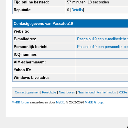
Tijd online besteed:
57 minuten, 18 seconden
Reputatie:
0
[
Details
]
Contactgegevens van Pascalou19
Website:
E-mailadres:
Pascalou19 een e-mailbericht 
Persoonlijk bericht:
Pascalou19 een persoonlijk ber
ICQ-nummer:
AIM-schermnaam:
Yahoo ID:
Windows Live-adres:
Contact opnemen
|
Freebb.be
|
Naar boven
|
Naar inhoud
|
Archiefmodus
|
RSS-sy
MyBB forum
aangedreven door
MyBB
, © 2002-2026
MyBB Group
.