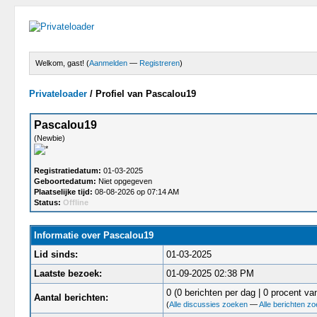
Welkom, gast! (
Aanmelden
—
Registreren
)
Privateloader
/
Profiel van Pascalou19
Pascalou19
(Newbie)
Registratiedatum:
01-03-2025
Geboortedatum:
Niet opgegeven
Plaatselijke tijd:
08-08-2026 op 07:14 AM
Status:
Offline
Informatie over Pascalou19
Lid sinds:
01-03-2025
Laatste bezoek:
01-09-2025 02:38 PM
0 (0 berichten per dag | 0 procent van
Aantal berichten:
(
Alle discussies zoeken
—
Alle berichten z