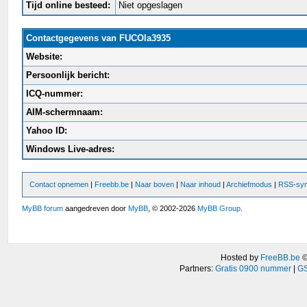
Tijd online besteed:
Niet opgeslagen
Contactgegevens van FUCOla3935
Website:
Persoonlijk bericht:
ICQ-nummer:
AIM-schermnaam:
Yahoo ID:
Windows Live-adres:
Contact opnemen
|
Freebb.be
|
Naar boven
|
Naar inhoud
|
Archiefmodus
|
RSS-syn
MyBB forum
aangedreven door
MyBB
, © 2002-2026
MyBB Group
.
Hosted by
FreeBB.be
Partners:
Gratis 0900 nummer
|
GS