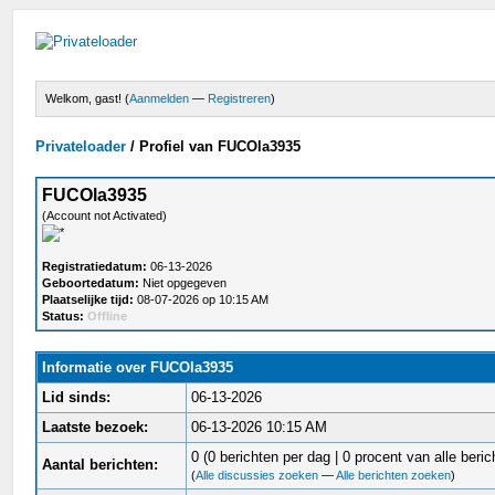
Welkom, gast! (
Aanmelden
—
Registreren
)
Privateloader
/
Profiel van FUCOla3935
FUCOla3935
(Account not Activated)
Registratiedatum:
06-13-2026
Geboortedatum:
Niet opgegeven
Plaatselijke tijd:
08-07-2026 op 10:15 AM
Status:
Offline
Informatie over FUCOla3935
Lid sinds:
06-13-2026
Laatste bezoek:
06-13-2026 10:15 AM
0 (0 berichten per dag | 0 procent van alle beric
Aantal berichten:
(
Alle discussies zoeken
—
Alle berichten zoeken
)