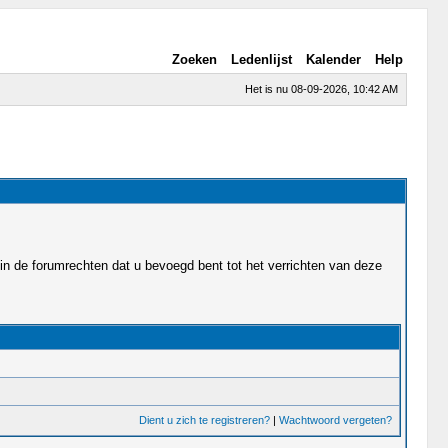
Zoeken
Ledenlijst
Kalender
Help
Het is nu 08-09-2026, 10:42 AM
in de forumrechten dat u bevoegd bent tot het verrichten van deze
Dient u zich te registreren?
|
Wachtwoord vergeten?