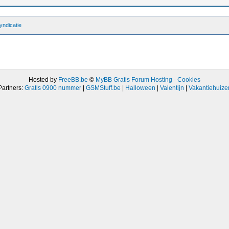
ndicatie
Hosted by
FreeBB.be
©
MyBB Gratis Forum Hosting
-
Cookies
Partners:
Gratis 0900 nummer
|
GSMStuff.be
|
Halloween
|
Valentijn
|
Vakantiehuize