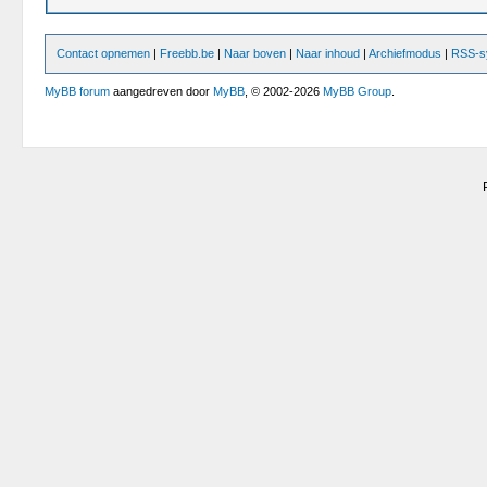
Contact opnemen
|
Freebb.be
|
Naar boven
|
Naar inhoud
|
Archiefmodus
|
RSS-sy
MyBB forum
aangedreven door
MyBB
, © 2002-2026
MyBB Group
.