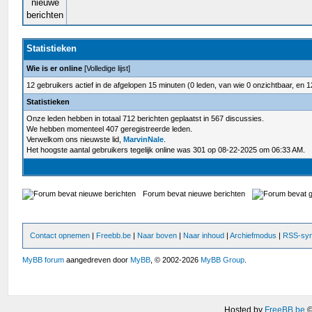
Statistieken
Wie is er online
[
Volledige lijst
]
12 gebruikers actief in de afgelopen 15 minuten (0 leden, van wie 0 onzichtbaar, en 1
Statistieken
Onze leden hebben in totaal 712 berichten geplaatst in 567 discussies.
We hebben momenteel 407 geregistreerde leden.
Verwelkom ons nieuwste lid,
MarvinNale
.
Het hoogste aantal gebruikers tegelijk online was 301 op 08-22-2025 om 06:33 AM.
Forum bevat nieuwe berichten
Contact opnemen
|
Freebb.be
|
Naar boven
|
Naar inhoud
|
Archiefmodus
|
RSS-syn
MyBB forum
aangedreven door
MyBB
, © 2002-2026
MyBB Group
.
Hosted by
FreeBB.be